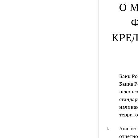
О 
Ф
КРЕ
Банк Ро
Банка Р
неконсо
стандар
начинаю
террито
Анализ 
1.
отчетно