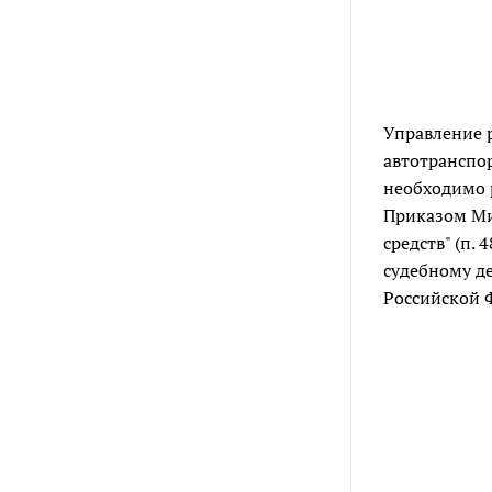
Управление 
автотранспор
необходимо 
Приказом Ми
средств" (п. 4
судебному д
Российской Ф