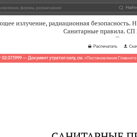
Найт
щее излучение, радиационная безопасность. Н
Санитарные правила. СП 
Распечатать
Ска
 02.07.1999 — Документ утратил силу, см.
«
Постановление Главного 
САНИТАРНЫЕ П