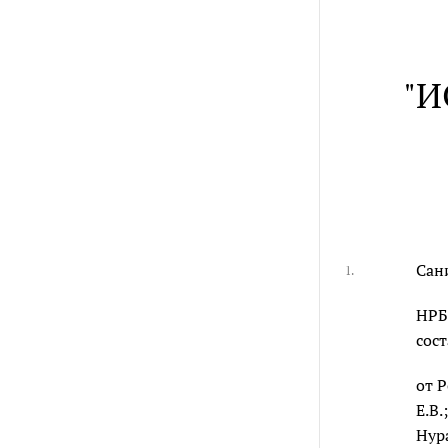
"
Сан
1.
НРБ
сост
от Р
Е.В.
Нура