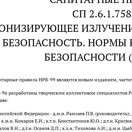
СП 2.6.1.758
ИОНИЗИРУЮЩЕЕ ИЗЛУЧЕН
БЕЗОПАСНОСТЬ. НОРМЫ
БЕЗОПАСНОСТИ (
итарные правила НРБ-99 являются новым изданием, част
-96 разработаны творческим коллективом специалистов Р
аве:
оссийской Федерации - д.м.н. Рамзаев П.В. (руководитель); д
; к.м.н. Комаров Е.И.; к.т.н. Константинов Ю.О.; д.т.н. Крисюк
лов В.Н.; д.т.н. Осанов Д.П.; к.х.н. Тихонова А.И.; д.м.н. Цыб 