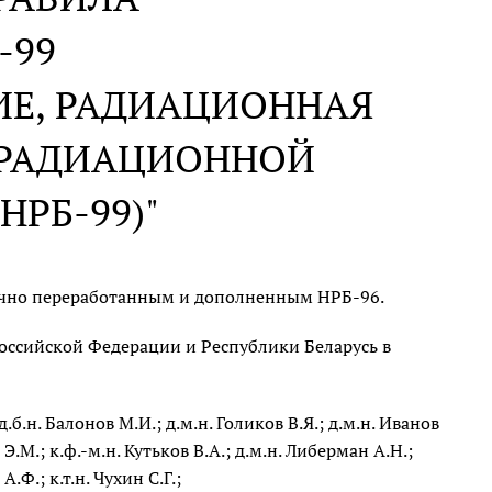
-99
ИЕ, РАДИАЦИОННАЯ
 РАДИАЦИОННОЙ
НРБ-99)"
ично переработанным и дополненным НРБ-96.
оссийской Федерации и Республики Беларусь в
.б.н. Балонов М.И.; д.м.н. Голиков В.Я.; д.м.н. Иванов
 Э.М.; к.ф.-м.н. Кутьков В.А.; д.м.н. Либерман А.Н.;
А.Ф.; к.т.н. Чухин С.Г.;