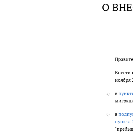
О ВН
Правите
Внести 
ноября 
в
пункт
а)
миграц
в
подпун
б)
пункта 
"пребыв