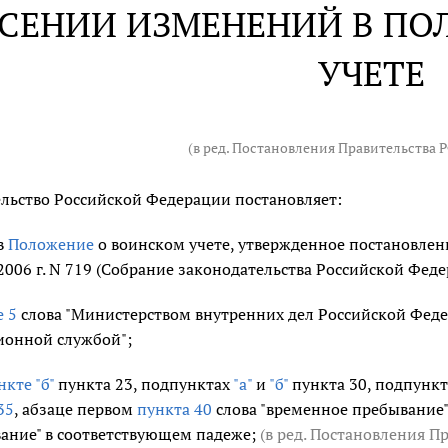
ЕСЕНИИ ИЗМЕНЕНИЙ В П
УЧЕТЕ
(в ред. Постановления Правительства 
льство Российской Федерации постановляет:
в
Положение
о воинском учете, утвержденное постановлен
2006 г. N 719 (Собрание законодательства Российской Федер
е 5
слова "Министерством внутренних дел Российской Фед
ионной службой";
кте "б"
пункта 23, подпунктах
"а"
и
"б"
пункта 30, подпунк
35
, абзаце первом
пункта 40
слова "временное пребывание"
ание" в соответствующем падеже;
(в ред. Постановления П