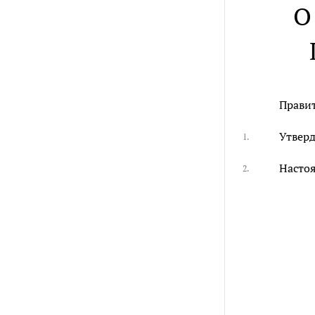
О
Правит
Утверд
1.
Настоя
2.