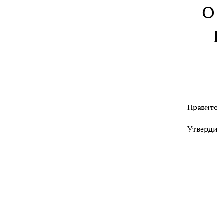
О
Правите
Утверди