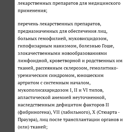
лекарственных препаратов для медицинского
применения;
перечень лекарственных препаратов,
предназначенных для обеспечения лиц,
больных гемофилией, муковисцидозом,
гипофизарным нанизмом, болезнью Гоше,
злокачественными новообразованиями
лимфоидной, кроветворной и родственных им
тканей, рассеянным склерозом, гемолитико-
уремическим синдромом, юношеским
артритом с системным началом,
мукополисахаридозом I, II и VI типов,
апластической анемией неуточненной,
наследственным дефицитом факторов II
(фибриногена), VII (лабильного), X (Стюарта -
Прауэра), лиц после трансплантации органов и
(или) тканей;