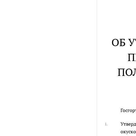
ОБ 
П
ПО
Госгор
Утверд
1.
окуско